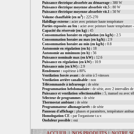
Puissance électrique absorbée au démarrage :
380 W
Puissance électrique moyenne absorbée vit.5 :
80 W
Puissance électrique moyenne absorbée vit.1 :
50 W
3
Volume chauffable (en m
) :
225-270
Habillage externe :
acier avec peinture haute température
Parties exposées au feu :
acier avec peinture haute température -
Capacité du réservoir (en kg) :
45
Consommation horaire en régulation (en kg/h) :
2.5
Consommation horaire au max (en kg/h) :
2.9
Consommation horaire au min (en kg/h) :
0.8
Autonomie en régulation (en h) :
18
Autonomie au minimum (en h) :
56
Puissance nominale max (en kW) :
12.6
Puissance en régulation (en kW) :
10.9
Puissance min (en kW) :
2.9
Rendement :
supérieur à 80%
Ventilation forcée avant :
de série à 5 vitesses
Ventilation arrière canalisable :
non
Télécommande à infrarouge :
de série
Programmation hebdomadaire :
de série, avec 2 intervalles de
Puissance et ventilation sélectionnables :
5, manuel ou avec t
Sélecteur de programmes :
de série
Thermostat ambiant :
de série
Programmateur allumage/arrêt :
de série
Panneau d'affichage :
phases et paramètres, température ambia
Homologation CE :
par l'organisme t.u.v.
Onduleur possible :
oui
ACCUEIL
|
NOS PRODUITS
|
NOTRE S